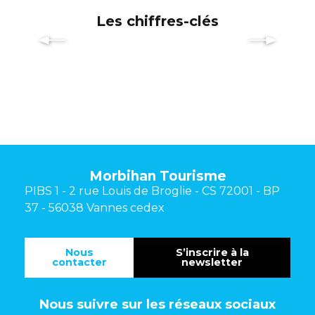
Les chiffres-clés
Morbihan Tourisme
PIBS 1 - 2 rue Louis de Broglie - CS 72001 - BP
37 - 56038 Vannes cedex
Nous
S’inscrire à la
contacter
newsletter
Nous suivre sur les réseaux sociaux