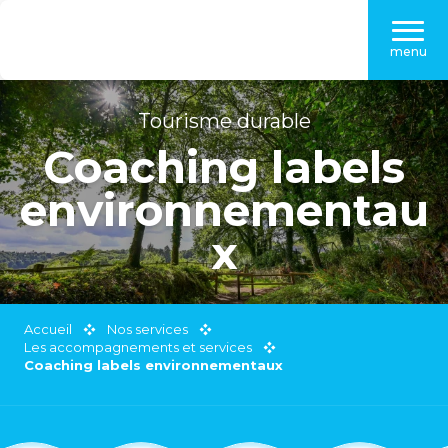
Aller
au
menu
contenu
principal
Tourisme durable
Coaching labels
environnementau
x
Accueil
Nos services
Les accompagnements et services
Coaching labels environnementaux