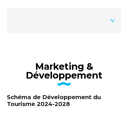
Marketing & Développement
Marketing &
Observation touristique
Développement
Editions pro
Schéma de Développement du
Presse
Tourisme 2024-2028
Editions Grand Public
Documents génériques et