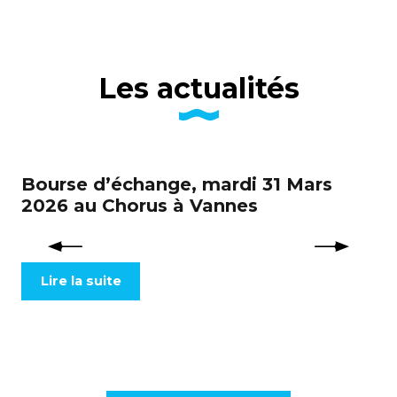
Les actualités
Bourse d’échange, mardi 31 Mars
Ap
2026 au Chorus à Vannes
na
éc
Lire la suite