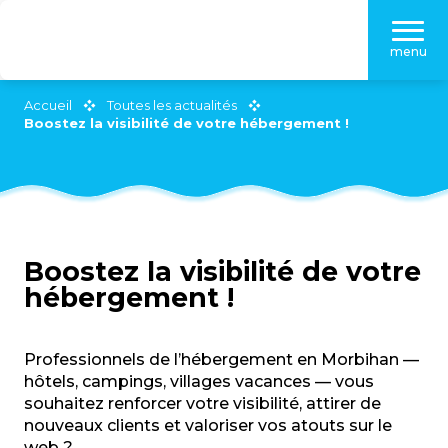
Aller
au
menu
contenu
principal
Accueil
Toutes les actualités
Boostez la visibilité de votre hébergement !
Boostez la visibilité de votre
hébergement !
Professionnels de l’hébergement en Morbihan —
hôtels, campings, villages vacances — vous
souhaitez renforcer votre visibilité, attirer de
nouveaux clients et valoriser vos atouts sur le
web ?