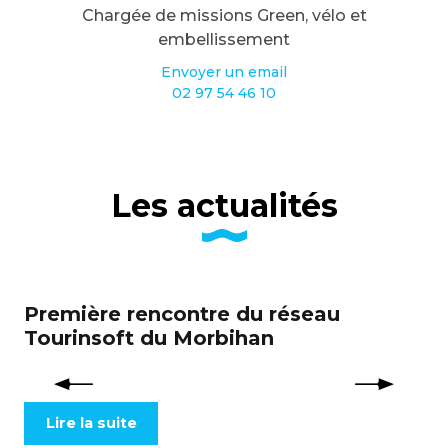
Chargée de missions Green, vélo et
embellissement
Envoyer un email
02 97 54 46 10
Les actualités
Première rencontre du réseau
Hé
Tourinsoft du Morbihan
vo
Se
Lire la suite