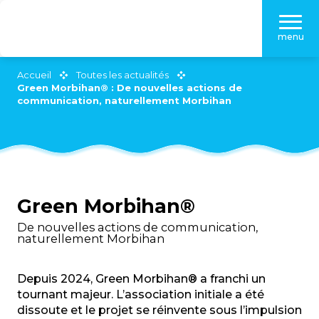
Aller
au
menu
contenu
principal
Accueil
Toutes les actualités
Green Morbihan® : De nouvelles actions de
communication, naturellement Morbihan
Green Morbihan®
De nouvelles actions de communication,
naturellement Morbihan
Depuis 2024, Green Morbihan® a franchi un
tournant majeur. L’association initiale a été
dissoute et le projet se réinvente sous l’impulsion