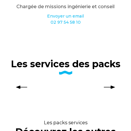
Chargée de missions ingénierie et conseil
Envoyer un email
02 97 54 58 10
Les services des packs
Optimisation de votre présence
sur les réseaux sociaux
Les packs services