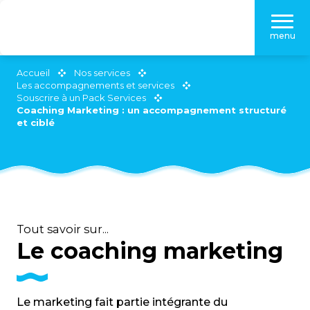
Aller
au
menu
contenu
principal
Accueil
Nos services
Les accompagnements et services
Souscrire à un Pack Services
Coaching Marketing : un accompagnement structuré
et ciblé
Tout savoir sur...
Le coaching marketing
Le marketing fait partie intégrante du