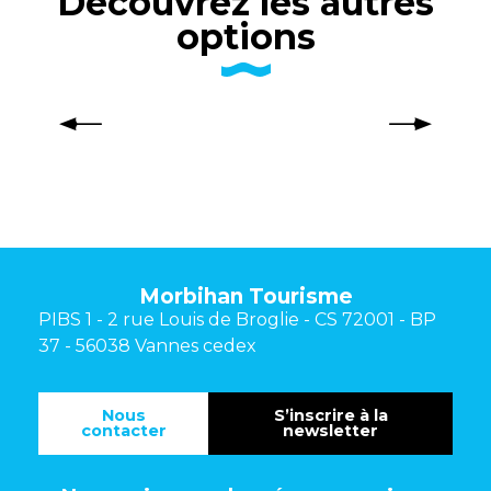
Découvrez les autres
options
Reportage photos
Morbihan Tourisme
PIBS 1 - 2 rue Louis de Broglie - CS 72001 - BP
37 - 56038 Vannes cedex
Nous
S’inscrire à la
contacter
newsletter