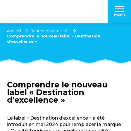
Aller
au
menu
contenu
principal
Accueil
Toutes les actualités
Comprendre le nouveau label « Destination
d’excellence »
Comprendre le nouveau
label « Destination
d’excellence »
Le label « Destination d’excellence » a été
introduit en mai 2024 pour remplacer la marque
« Qualité Tourisme » et améliorer la qualité