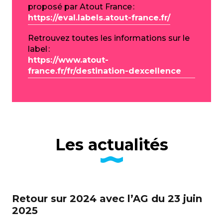
proposé par Atout France :
https://eval.labels.atout-france.fr/
Retrouvez toutes les informations sur le
label :
https://www.atout-
france.fr/fr/destination-dexcellence
Les actualités
Retour sur 2024 avec l’AG du 23 juin
Le
2025
20