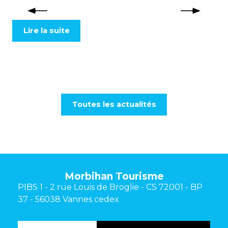
Lire la suite
Toutes les actualités
Morbihan Tourisme
PIBS 1 - 2 rue Louis de Broglie - CS 72001 - BP
37 - 56038 Vannes cedex